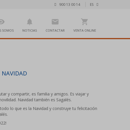
900 13 00 14
ES
bility
notifications
mail
shopping_cart
S SOMOS
NOTICIAS
CONTACTAR
VENTA ONLINE
U NAVIDAD
tar y compartir, es familia y amigos. Es viajar y
movilidad. Navidad también es Sagalés.
todo lo que es la Navidad y construye tu felicitación
alés.
022!