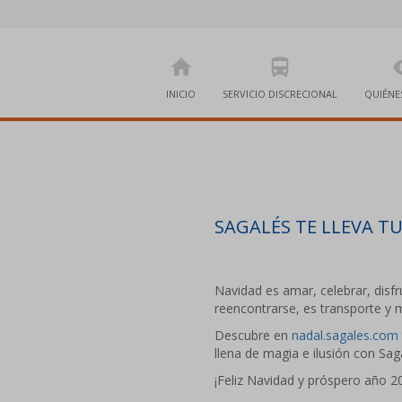
home
directions_bus
visi
INICIO
SERVICIO DISCRECIONAL
QUIÉNE
SAGALÉS TE LLEVA T
Navidad es amar, celebrar, disfru
reencontrarse, es transporte y 
Descubre en
nadal.sagales.com
llena de magia e ilusión con Sag
¡Feliz Navidad y próspero año 2